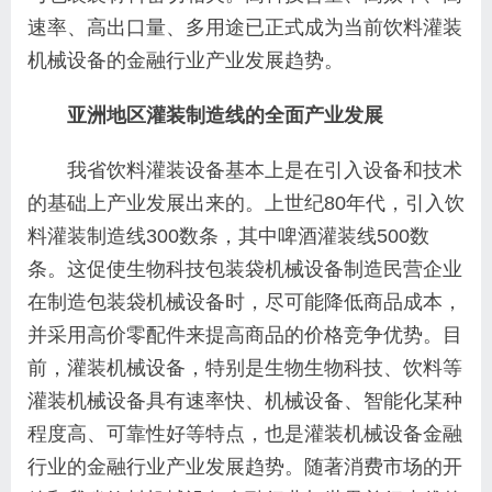
速率、高出口量、多用途已正式成为当前饮料灌装
机械设备的金融行业产业发展趋势。
亚洲地区灌装制造线的全面产业发展
我省饮料灌装设备基本上是在引入设备和技术
的基础上产业发展出来的。上世纪80年代，引入饮
料灌装制造线300数条，其中啤酒灌装线500数
条。这促使生物科技包装袋机械设备制造民营企业
在制造包装袋机械设备时，尽可能降低商品成本，
并采用高价零配件来提高商品的价格竞争优势。目
前，灌装机械设备，特别是生物生物科技、饮料等
灌装机械设备具有速率快、机械设备、智能化某种
程度高、可靠性好等特点，也是灌装机械设备金融
行业的金融行业产业发展趋势。随著消费市场的开