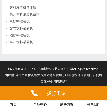
饮料灌装机多少钱
果汁饮料灌装机价格
茶饮料灌装机
含气饮料灌装机
酒饮料灌装机
果汁饮料灌装机
版权所有@2015-2021 凯麒斯智能装备有限公司All rights reserved.
*本站部分网页素材及相关资源来源互联网，如有侵权请速告知，我们将
会在24小时内删除*
苏ICP备18056474号
32132302010260号
拨打电话
首页
产品中心
解决方案
联系我们