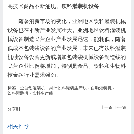
高技术商品不断涌现。
饮料灌装机设备
随著消费市场的变化，亚洲地区饮料灌装机械
设备也在不断产业发展壮大。亚洲地区饮料灌装机
械设备制造民营企业产业发展迅速，能耗低，随著
低成本包装袋设备的产业发展，未来已有饮料灌装
机械设备设备更新或增加包装袋机械设备制造线的
民营企业比例将增加，特别是食品、饮料和生物科
技金融行业需求强劲。
标签：
全自动灌装机
·
果汁饮料灌装生产线
·
自动灌装机
·
饮料灌装机
·
饮料生产线
上一篇
下一篇
分享到：
相关推荐