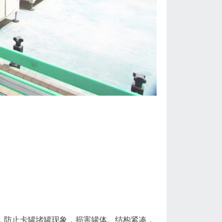
，防止卡罐堵罐现象，损害罐体。结构紧凑，