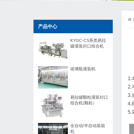
产品中心
KYGC-CS系类易拉
罐灌装封口组合机
玻璃瓶灌装机
1
2
3
易拉罐颗粒灌装封口
组合机(颗粒）
4
5
全自动/半自动装箱
机