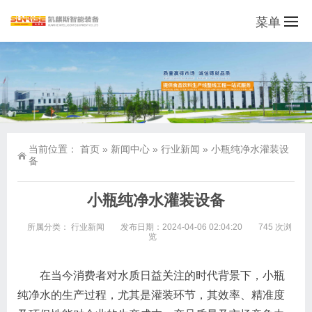
菜单
当前位置：
首页
»
新闻中心
»
行业新闻
»
小瓶纯净水灌装设
备
小瓶纯净水灌装设备
所属分类：
行业新闻
发布日期：2024-04-06 02:04:20
745 次浏
览
在当今消费者对水质日益关注的时代背景下，小瓶
纯净水的生产过程，尤其是灌装环节，其效率、精准度