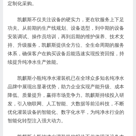
定制化采购。
凯麒斯不仅关注设备的硬实力，更在软服务上下足
功夫。从前期的生产线规划、设备选型，到中期的设备
安装调试、操作员培训，再到后期的维护保养、技术支
持、升级服务，凯麒斯提供全方位、全生命周期的服务
体系，确保客户在购买设备后能迅速实现投资回报，持
续提升纯净水生产效能。
凯麒斯小瓶纯净水灌装机已在全球众多知名纯净水
品牌中展现出显著优势，助力企业实现产能升级、成本
降低、质量提升，赢得市场竞争力。凯麒斯持续投入研
发，引入物联网、人工智能、大数据等前沿科技，不断
优化灌装设备的智能化、数字化水平，为纯净水行业的
智能化转型注入强大动力。