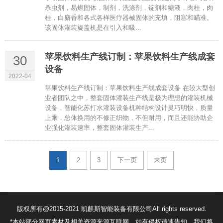
杀虫剂，易燃固体，制剂，洗涤剂，锭剂和糖液，肉桂，肉
桂，白麝香和各式各样医疗器械固体的充填，阻塞和瞄准。
该固体灌装旋盖机是在引入和吸...
苹果饮料生产线订制：苹果饮料生产线成套
30
设备
2022-04
苹果饮料生产线订制：苹果饮料生产线成套设备 在较大型创
业者团队之中，整套固体灌装生产线是极为理想的灌装机械
设备，智能化苏打水灌装设备机种结构设计灵巧明快，质量
上乘，总体换用的不修正织物，不但耐用，而且还能协助企
业强化灌装速率，整套固体灌装生产...
1
2
3
下一页
末页
版权所有@2015-2021 凯麒斯智能装备有限公司All rights reserved.
*本站部分网页素材及相关资源来源互联网，如有侵权请速告知，我们将