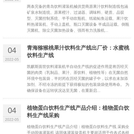
两条完备的青岛饮料灌装机械供货商原果汁饮料制造线包涵
矿泉水制造统、原果橙汁、过滤器、调味料、硬质、品驭
型、灭菌控制系统、半手动吹瓶机、纸箱鲇鱼运载、果汁饮
料热灌装机、手动上盖机、瓶口灭菌设备 半成品运载、倒瓶
灭菌机、除尘灭菌加热设备、强而有力洗脸机...
青海猕猴桃果汁饮料生产线出厂价：水蜜桃
04
饮料生产线
2022-05
凯麒斯面世饮料灌装机半自动生产线的促进作用是将历经灭
菌的肉类（乳制品、果汁、茶饮料、植物性等）在无菌自然
环境中包装袋，半封闭在历经灭菌的罐子中，以求在未加添
加剂、不经冷冻的前提下获得极短的包装袋袋使用寿命。 为
确保设备在运转状况达至无菌，在重新启...
植物蛋白饮料生产线产品介绍：植物蛋白饮
04
料生产线采购
2022-05
植物蛋白饮料生产线产品介绍：植物蛋白饮料生产线 采购全
手动固体灌装机 该固体灌装旋盖机主要就适用于作各式各样