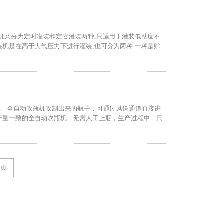
机又分为定时灌装和定容灌装两种,只适用于灌装低粘度不
机是在高于大气压力下进行灌装,也可分为两种:一种是贮
能。全自动吹瓶机吹制出来的瓶子，可通过风送通道直接进
产量一致的全自动吹瓶机，无需人工上瓶，生产过程中，只
末页