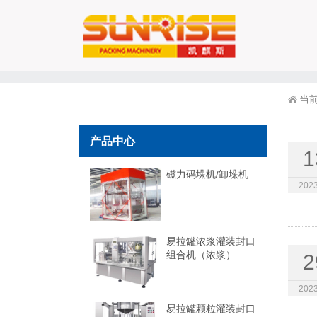
当
产品中心
1
磁力码垛机/卸垛机
2023
易拉罐浓浆灌装封口
组合机（浓浆）
2
2023
易拉罐颗粒灌装封口