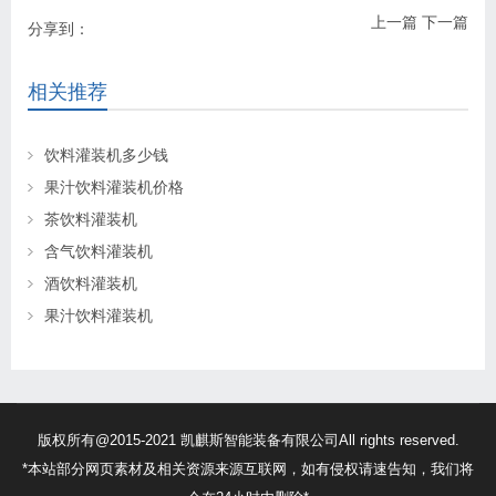
上一篇
下一篇
分享到：
相关推荐
饮料灌装机多少钱
果汁饮料灌装机价格
茶饮料灌装机
含气饮料灌装机
酒饮料灌装机
果汁饮料灌装机
版权所有@2015-2021 凯麒斯智能装备有限公司All rights reserved.
*本站部分网页素材及相关资源来源互联网，如有侵权请速告知，我们将