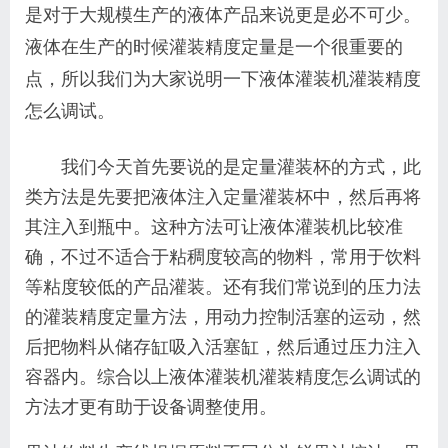
是对于大规模生产的液体产品来说更是必不可少。
液体在生产的时候灌装精度定量是一个很重要的
点，所以我们为大家说明一下液体灌装机灌装精度
怎么调试。
我们今天首先要说的是定量灌装杯的方式，此
类方法是先要把液体注入定量灌装杯中，然后再将
其注入到瓶中。这种方法可让液体灌装机比较准
确，不过不适合于粘稠度较高的物料，常用于饮料
等粘度较低的产品灌装。还有我们常说到的压力法
的灌装精度定量方法，用动力控制活塞的运动，然
后把物料从储存缸吸入活塞缸，然后通过压力注入
容器内。综合以上液体灌装机灌装精度怎么调试的
方法才更有助于设备调整使用。