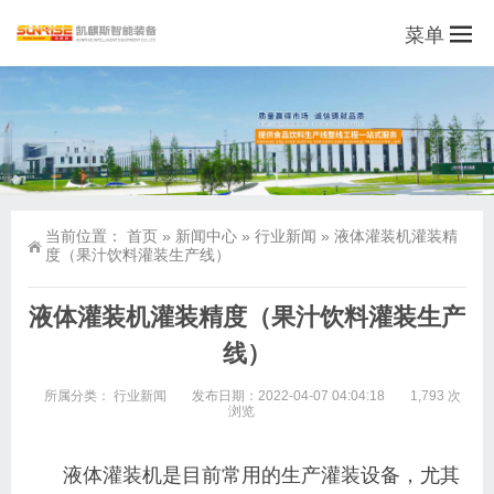
菜单
当前位置：
首页
»
新闻中心
»
行业新闻
»
液体灌装机灌装精
度（果汁饮料灌装生产线）
液体灌装机灌装精度（果汁饮料灌装生产
线）
所属分类：
行业新闻
发布日期：2022-04-07 04:04:18
1,793 次
浏览
液体灌装机是目前常用的生产灌装设备，尤其