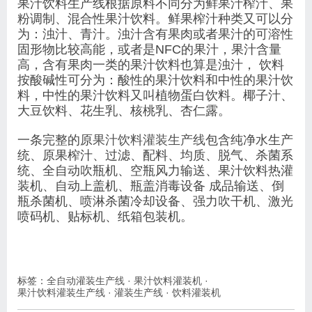
果汁饮料生产线根据原料不同分为鲜果汁榨汁、果
粉调制、混合性果汁饮料。鲜果榨汁种类又可以分
为：浊汁、青汁。浊汁含有果肉或者果汁的可溶性
固形物比较高能，或者是NFC的果汁，果汁含量
高，含有果肉一类的果汁饮料也算是浊汁， 饮料
按酸碱性可分为：酸性的果汁饮料和中性的果汁饮
料，中性的果汁饮料又叫植物蛋白饮料。椰子汁、
大豆饮料、花生乳、核桃乳、杏仁露。
一条完整的原
果汁饮料灌装生产线
包含纯净水生产
统、原果榨汁、过滤、配料、均质、脱气、杀菌系
统、全自动吹瓶机、空瓶风力输送、果汁饮料热灌
装机、自动上盖机、瓶盖消毒设备 成品输送、倒
瓶杀菌机、喷淋杀菌冷却设备、强力吹干机、激光
喷码机、贴标机、纸箱包装机。
标签：
全自动灌装生产线
·
果汁饮料灌装机
·
果汁饮料灌装生产线
·
灌装生产线
·
饮料灌装机