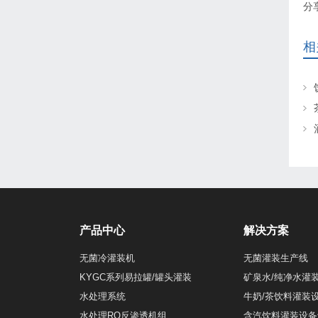
分
相
产品中心
解决方案
无菌冷灌装机
无菌灌装生产线
KYGC系列易拉罐/罐头灌装
矿泉水/纯净水灌
水处理系统
牛奶/茶饮料灌装
水处理RO反渗透机组
含汽饮料灌装设备