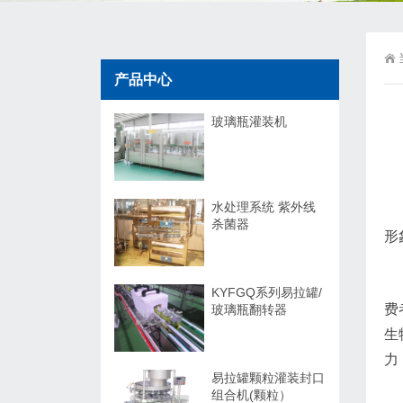
产品中心
玻璃瓶灌装机
水处理系统 紫外线
杀菌器
形
KYFGQ系列易拉罐/
费
玻璃瓶翻转器
生
力
易拉罐颗粒灌装封口
组合机(颗粒）