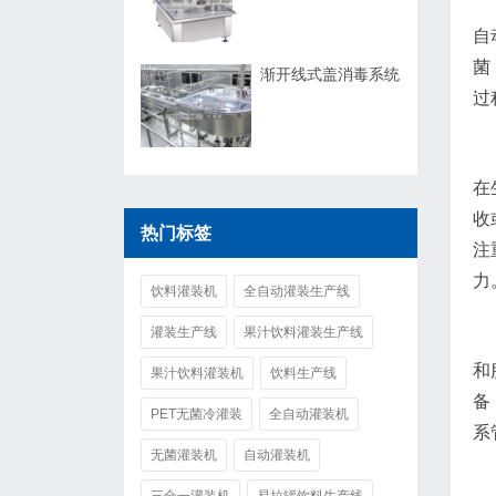
自
菌
渐开线式盖消毒系统
过
在
收
热门标签
注
力
饮料灌装机
全自动灌装生产线
灌装生产线
果汁饮料灌装生产线
和
果汁饮料灌装机
饮料生产线
备
PET无菌冷灌装
全自动灌装机
系
无菌灌装机
自动灌装机