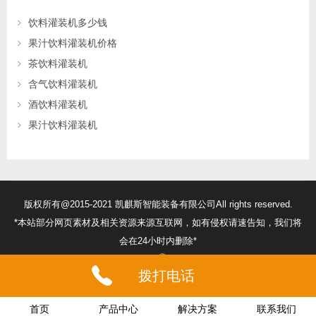
饮料灌装机多少钱
果汁饮料灌装机价格
茶饮料灌装机
含气饮料灌装机
酒饮料灌装机
果汁饮料灌装机
版权所有@2015-2021 凯麒斯智能装备有限公司All rights reserved.
*本站部分网页素材及相关资源来源互联网，如有侵权请速告知，我们将
会在24小时内删除*
苏ICP备18056474号
32132302010260号
拨打电话
首页
产品中心
解决方案
联系我们