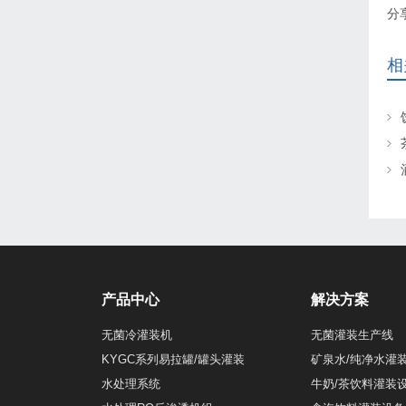
分
相
产品中心
解决方案
无菌冷灌装机
无菌灌装生产线
KYGC系列易拉罐/罐头灌装
矿泉水/纯净水灌
水处理系统
牛奶/茶饮料灌装