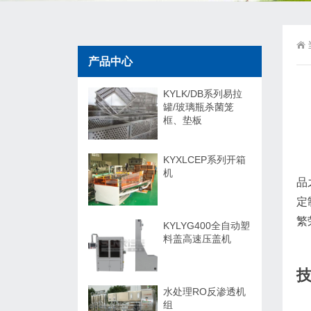
产品中心
KYLK/DB系列易拉
罐/玻璃瓶杀菌笼
框、垫板
KYXLCEP系列开箱
机
品
定
繁
KYLYG400全自动塑
料盖高速压盖机
水处理RO反渗透机
组