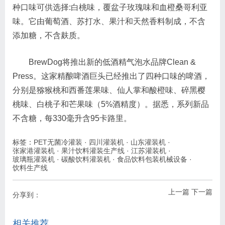
种口味可供选择:白桃味，覆盆子玫瑰味和血橙桑哥利亚
味。它由葡萄酒、苏打水、果汁和天然香料制成，不含
添加糖，不含麸质。
BrewDog将推出新的低酒精气泡水品牌Clean &
Press。这家精酿啤酒巨头已经推出了四种口味的啤酒，
分别是猕猴桃和西番莲果味、仙人掌和酸橙味、碎黑樱
桃味、白桃子和芒果味（5%酒精度）。据悉，系列新品
不含糖，每330毫升含95卡路里。
标签：
PET无菌冷灌装
·
四川灌装机
·
山东灌装机
·
张家港灌装机
·
果汁饮料灌装生产线
·
江苏灌装机
·
玻璃瓶灌装机
·
碳酸饮料灌装机
·
食品饮料包装机械设备
·
饮料生产线
上一篇
下一篇
分享到：
相关推荐