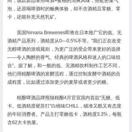
同，该款新品采用啤酒+蜜柚的清爽风味，搭配密集气
泡，还原喝啤酒时的畅爽体验，却不含酒精且零糖、零
卡，还能补充天然乳矿。
英国Nirvana Breweries即将在日本推广它的低、无
酒精产品系列，酒精度从0—0.5%不等。“我们正在改变
无醇啤酒的游戏规则，为更广泛的受众带来更好的选择
——令人陶醉的香气、经典的啤酒风格和迷人的口味组
合”。据了解，和一般的低、无酒精饮料制作工艺不同，
他们用精酿啤酒的发酵流程，通过控制发酵中酒精的合
成程度，比如通过添加更少的麦芽或者更少的糖。
精酿啤酒品牌熊猫精酿4月官宣国内首款“无糖、低
卡、低酒精度硬苏打”白桃味CHILL，瞄准又酷又有态度
的年轻消费者。产品主打零糖低卡，酒精度3.3%，每瓶
含62大卡热量。