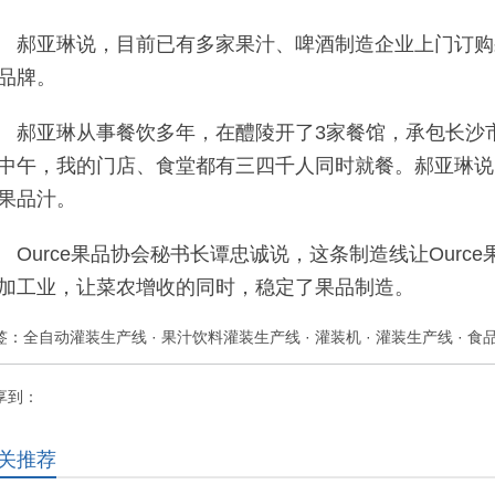
郝亚琳说，目前已有多家果汁、啤酒制造企业上门订购
品牌。
郝亚琳从事餐饮多年，在醴陵开了3家餐馆，承包长沙
中午，我的门店、食堂都有三四千人同时就餐。郝亚琳说
果品汁。
Ource果品协会秘书长谭忠诚说，这条制造线让Our
加工业，让菜农增收的同时，稳定了果品制造。
签：
全自动灌装生产线
·
果汁饮料灌装生产线
·
灌装机
·
灌装生产线
·
食
享到：
关推荐