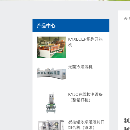
产品中心
KYXLCEP系列开箱
机
无菌冷灌装机
KYJC在线检测设备
（整箱打检）
制
易拉罐浓浆灌装封口
组合机（浓浆）
制