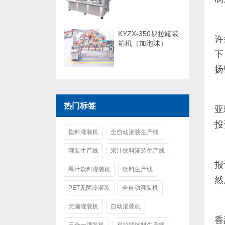
KYZX-350易拉罐装
许
箱机（加泡沫）
下
扬
热门标签
亚
投
饮料灌装机
全自动灌装生产线
灌装生产线
果汁饮料灌装生产线
报
果汁饮料灌装机
饮料生产线
然
PET无菌冷灌装
全自动灌装机
无菌灌装机
自动灌装机
香