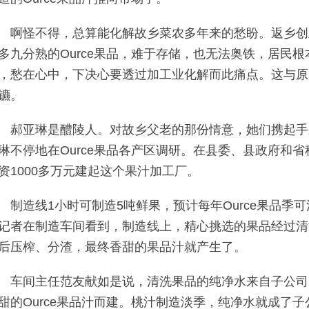
啊怪不得，总算能化解故乡菜农多年来的愁盼。返乡创
多九分熟的Ource果品，难于存储，也无法奥铁，居民
，愁在心中，下决心要透过加工业化解而此痛点。这与原
镳。
郝亚琳是醴陵人。对故乡父老的那份情意，她们携起手
琳不停地在Ource果品各产区调研。在县委、县政府和
资1000多万元建起这个果汁加工厂。
制造线1小时可制造5吨鲜果，预计每年Ource果品季
记者在制造车间看到，制造线上，精心挑选的果品经过清
后压榨、分渣，最终香甜的果品汁就产生了。
车间主任范友献如是说，清洗果品的纯净水来自子公司
甜的Ource果品汁而建。桃汁制造淡季，纯净水就成了