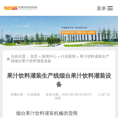
菜单
当前位置：
首页
»
新闻中心
»
行业新闻
»
果汁饮料灌装生产
线烟台果汁饮料灌装设备
果汁饮料灌装生产线烟台果汁饮料灌装设
备
所属分类：
行业新闻
发布日期：2022-05-08 03:05:57
1,167 次
浏览
烟台
果汁饮料灌装机
械供货商