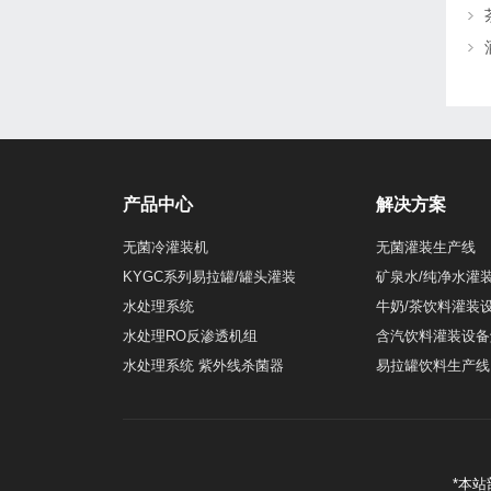
产品中心
解决方案
无菌冷灌装机
无菌灌装生产线
KYGC系列易拉罐/罐头灌装
矿泉水/纯净水灌
水处理系统
牛奶/茶饮料灌装
水处理RO反渗透机组
含汽饮料灌装设备
水处理系统 紫外线杀菌器
易拉罐饮料生产线
*本