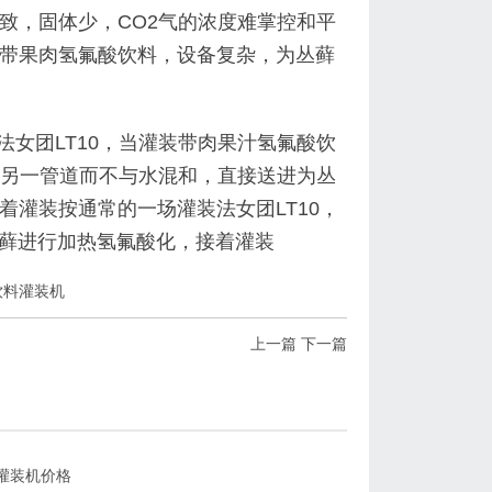
致，固体少，CO2气的浓度难掌控和平
带果肉氢氟酸饮料，设备复杂，为丛藓
法女团LT10，当灌装带肉果汁氢氟酸饮
送到另一管道而不与水混和，直接送进为丛
灌装按通常的一场灌装法女团LT10，
口藓进行加热氢氟酸化，接着灌装
饮料灌装机
上一篇
下一篇
灌装机价格