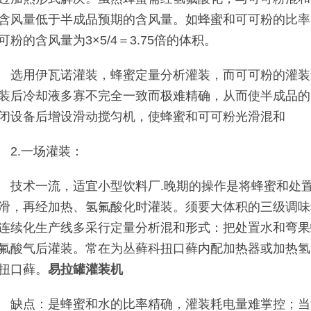
含风量低于半成品预期的含风量。如蜂蜜和可可粉的比率
可粉的含风量为3×5/4＝3.75倍的体积。
选用伊瓦诺灌装，蜂蜜定量分析灌装，而可可粉的灌装
装后冷却液多寡不完全一致而极难精确，从而使半成品的
闭设备后增设滑动搅匀机，使蜂蜜和可可粉光滑混和
2.一场灌装：
技术一流，适宜小型饮料厂.晚期的操作是将蜂蜜和处
滑，再经加热、氢氟酸化时灌装。须要大体积的三级调味
连续化生产线多采行定量分析混和形式：把处置水和弯果
氟酸气后灌装。常在为丛藓科扭口藓内配加热器或加热氢
扭口藓。
易拉罐灌装机
缺点：是蜂蜜和水的比率精确，灌装耗电量难掌控；当