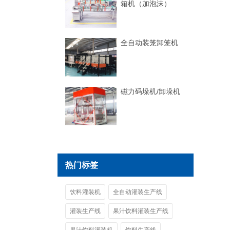
箱机（加泡沫）
全自动装笼卸笼机
磁力码垛机/卸垛机
热门标签
饮料灌装机
全自动灌装生产线
灌装生产线
果汁饮料灌装生产线