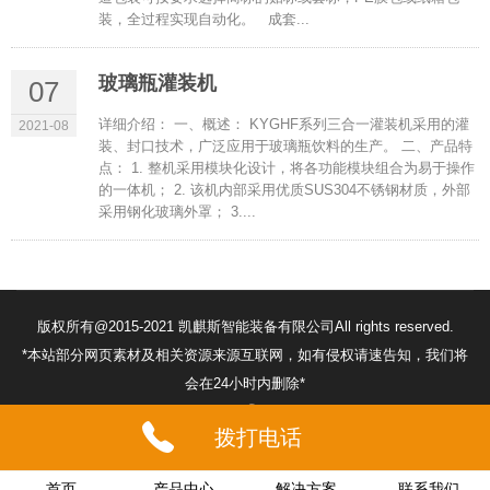
装，全过程实现自动化。 成套...
玻璃瓶灌装机
07
详细介绍： 一、概述： KYGHF系列三合一灌装机采用的灌
2021-08
装、封口技术，广泛应用于玻璃瓶饮料的生产。 二、产品特
点： 1. 整机采用模块化设计，将各功能模块组合为易于操作
的一体机； 2. 该机内部采用优质SUS304不锈钢材质，外部
采用钢化玻璃外罩； 3....
版权所有@2015-2021 凯麒斯智能装备有限公司All rights reserved.
*本站部分网页素材及相关资源来源互联网，如有侵权请速告知，我们将
会在24小时内删除*
苏ICP备18056474号
32132302010260号
拨打电话
首页
产品中心
解决方案
联系我们