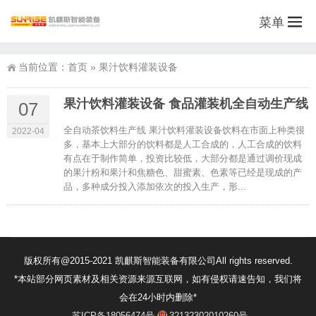
菜单
当前位置：
首页
»
果汁饮料灌装设备
果汁饮料灌装设备 食品灌装机全自动生产线
07
全自动茶饮料生产线 果汁饮料灌装设备饮料在市面上种类很
2022-04
多，基本上大部分的饮料都是人工合成的，人工合成的饮料
有点在于制作简单，投资比较低，大部分都是通过调价现成
的果汁粉和果汁和焦糖色、甜蜜素、色素等已经是现成的产
品，多种成分投入添加依次的投入生产，形...
版权所有@2015-2021 凯麒斯智能装备有限公司All rights reserved.
*本站部分网页素材及相关资源来源互联网，如有侵权请速告知，我们将
会在24小时内删除*
苏ICP备18056474号
32132302010260号