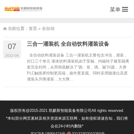
菜单
当前位置：
首页
»
全自动
三合一灌装机 全自动饮料灌装设备
07
全自动饮料灌装设备 三合一灌装机主要包含冲洗，灌装，
2022-04
封口三个单元 液体饮料灌装机由于泵轴、内磁转子被泵隔离
套完全封闭，从而彻底解决了“跑、冒、滴、漏”问题，大屏
PLC触摸屏控制更高端，操作更直观。同时采用随液位高度
灌装头升降灌装，大大降...
版权所有@2015-2021 凯麒斯智能装备有限公司All rights reserved.
*本站部分网页素材及相关资源来源互联网，如有侵权请速告知，我们将
会在24小时内删除*
苏ICP备18056474号
32132302010260号