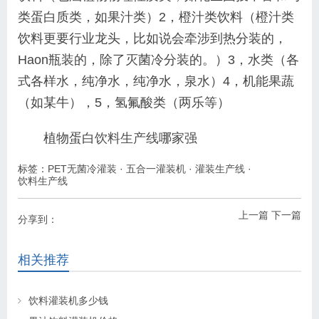
类蛋白质类，如果汁类）2，橙汁类饮料（橙汁类
饮料更要行业龙头，比如说会牵涉到热分装的，
Haon瓶装的，除了灭菌冷分装的。）3，水类（各
式各样水，纯净水，纯净水，泉水）4，机能果蔬
（如某牛），5，氢氟酸类（两乐等）
植物蛋白
饮料生产线
哪家强
标签：
PET无菌冷灌装
·
五合一灌装机
·
灌装生产线
·
饮料生产线
上一篇
下一篇
分享到：
相关推荐
饮料灌装机多少钱