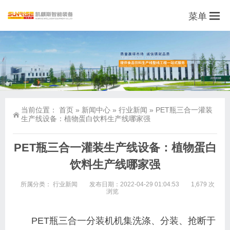
菜单
当前位置：
首页
»
新闻中心
»
行业新闻
»
PET瓶三合一灌装
生产线设备：植物蛋白饮料生产线哪家强
PET瓶三合一灌装生产线设备：植物蛋白
饮料生产线哪家强
所属分类：
行业新闻
发布日期：2022-04-29 01:04:53
1,679 次
浏览
PET瓶三合一分装机机集洗涤、分装、抢断于