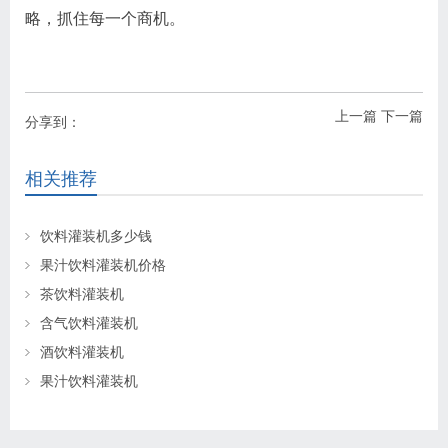
略，抓住每一个商机。
上一篇
下一篇
分享到：
相关推荐
饮料灌装机多少钱
果汁饮料灌装机价格
茶饮料灌装机
含气饮料灌装机
酒饮料灌装机
果汁饮料灌装机