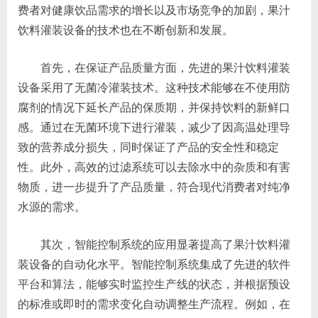
费者对健康饮品需求的增长以及市场竞争的加剧，果汁
饮料灌装设备的技术也在不断创新和发展。
首先，在保证产品质量方面，先进的果汁饮料灌装
设备采用了无菌冷灌装技术。这种技术能够在不使用防
腐剂的情况下延长产品的保质期，并保持饮料的新鲜口
感。通过在无菌环境下进行灌装，减少了因高温处理导
致的营养成分损失，同时保证了产品的安全性和稳定
性。此外，高效的过滤系统可以去除水中的杂质和有害
物质，进一步提升了产品质量，符合现代消费者对纯净
水源的需求。
其次，智能控制系统的应用显著提高了果汁饮料灌
装设备的自动化水平。智能控制系统集成了先进的软件
平台和算法，能够实时监控生产线的状态，并根据预设
的标准或即时的需求变化自动调整生产流程。例如，在