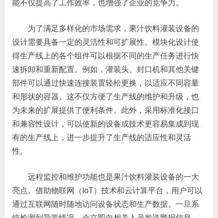
能不仅提高了工作效率，也增强了企业的竞争力。
为了满足多样化的市场需求，果汁饮料灌装设备的
设计需要具备一定的灵活性和可扩展性。模块化设计使
得生产线上的各个组件可以根据不同的生产任务进行快
速拆卸和重新配置。例如，灌装头、封口机和其他关键
部件可以通过快速连接装置轻松更换，以适应不同容量
和形状的容器。这不仅方便了生产线的维护和升级，也
为未来的扩展提供了便利条件。此外，采用标准化接口
和兼容性设计，可以使新的设备或技术更容易集成到现
有的生产线上，进一步提升了生产线的适应性和灵活
性。
远程监控和维护功能也是果汁饮料灌装设备的一大
亮点。借助物联网（IoT）技术和云计算平台，用户可以
通过互联网随时随地访问设备状态和生产数据。一旦系
统检测到异常情况，会立即向相关人员发送警报信息，