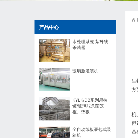
产品中心
水处理系统 紫外线
杀菌器
玻璃瓶灌装机
生
方
KYLK/DB系列易拉
罐/玻璃瓶杀菌笼
框、垫板
机
但
全自动纸板裹包式装
基
箱机