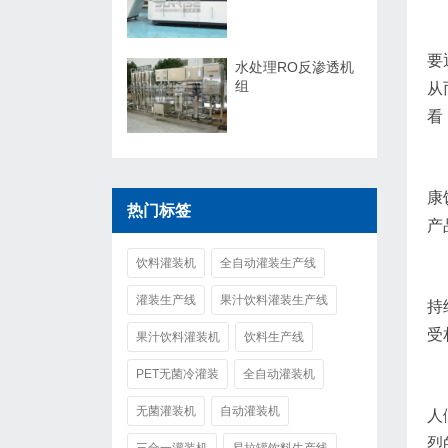
要
水处理RO反渗透机
组
从
看
康
热门标签
产
饮料灌装机
全自动灌装生产线
灌装生产线
果汁饮料灌装生产线
持
受
果汁饮料灌装机
饮料生产线
PET无菌冷灌装
全自动灌装机
无菌灌装机
自动灌装机
人
烈