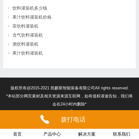
饮料灌装机多少钱
果汁饮料灌装机价格
茶饮料灌装机
含气饮料灌装机
酒饮料灌装机
果汁饮料灌装机
版权所有@2015-2021 凯麒斯智能装备有限公司All rights reserved.
*本站部分网页素材及相关资源来源互联网，如有侵权请速告知，我们将
会在24小时内删除*
苏ICP备18056474号
32132302010260号
拨打电话
首页
产品中心
解决方案
联系我们