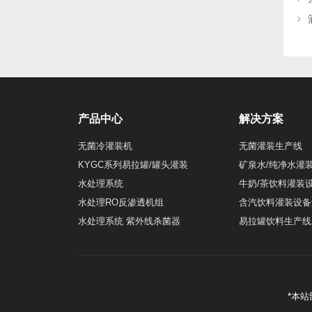
产品中心
解决方案
无菌冷灌装机
无菌灌装生产线
KYGC系列易拉罐/罐头灌装
矿泉水/纯净水灌
水处理系统
牛奶/茶饮料灌装
水处理RO反渗透机组
含汽饮料灌装设备
水处理系统 紫外线杀菌器
易拉罐饮料生产线
*本