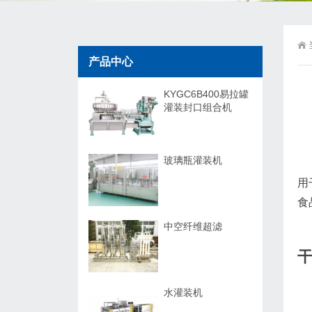
产品中心
KYGC6B400易拉罐
灌装封口组合机
玻璃瓶灌装机
用
食
中空纤维超滤
水灌装机