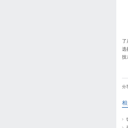
了
选
技
分
相