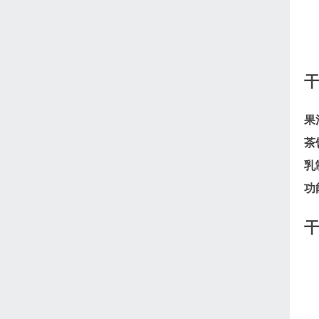
果
茶
乳
功