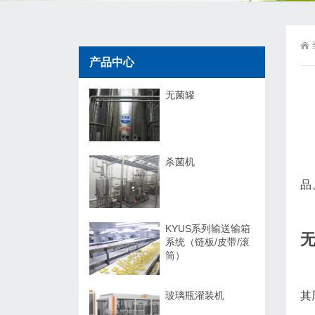
产品中心
无菌罐
杀菌机
品
KYUS系列输送输箱
系统（链板/皮带/滚
筒）
玻璃瓶灌装机
其