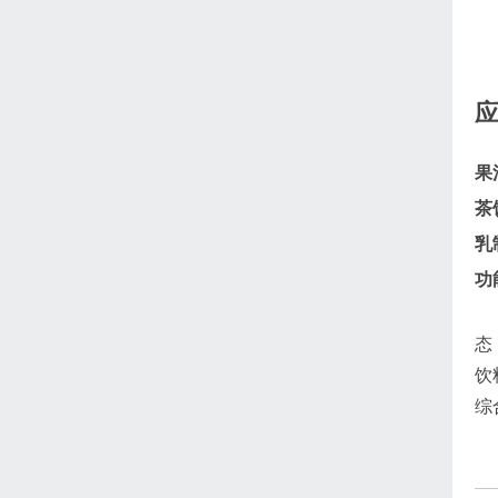
果
茶
乳
功
态
饮
综