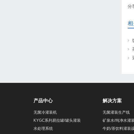
分
相
产品中心
解决方案
无菌冷灌装机
无菌灌装生产线
KYGC系列易拉罐/罐头灌装
矿泉水/纯净水灌
水处理系统
牛奶/茶饮料灌装