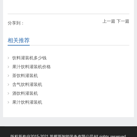
上一篇
下一篇
分享到：
相关推荐
饮料灌装机多少钱
果汁饮料灌装机价格
茶饮料灌装机
含气饮料灌装机
酒饮料灌装机
果汁饮料灌装机
版权所有@2015-2021 凯麒斯智能装备有限公司All rights reserved.