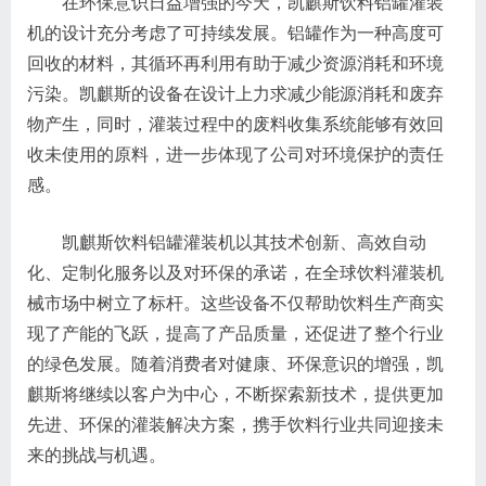
在环保意识日益增强的今天，凯麒斯饮料铝罐灌装
机的设计充分考虑了可持续发展。铝罐作为一种高度可
回收的材料，其循环再利用有助于减少资源消耗和环境
污染。凯麒斯的设备在设计上力求减少能源消耗和废弃
物产生，同时，灌装过程中的废料收集系统能够有效回
收未使用的原料，进一步体现了公司对环境保护的责任
感。
凯麒斯饮料铝罐灌装机以其技术创新、高效自动
化、定制化服务以及对环保的承诺，在全球饮料灌装机
械市场中树立了标杆。这些设备不仅帮助饮料生产商实
现了产能的飞跃，提高了产品质量，还促进了整个行业
的绿色发展。随着消费者对健康、环保意识的增强，凯
麒斯将继续以客户为中心，不断探索新技术，提供更加
先进、环保的灌装解决方案，携手饮料行业共同迎接未
来的挑战与机遇。