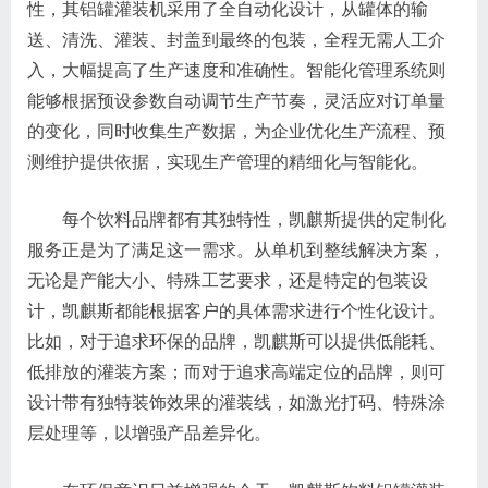
性，其铝罐灌装机采用了全自动化设计，从罐体的输
送、清洗、灌装、封盖到最终的包装，全程无需人工介
入，大幅提高了生产速度和准确性。智能化管理系统则
能够根据预设参数自动调节生产节奏，灵活应对订单量
的变化，同时收集生产数据，为企业优化生产流程、预
测维护提供依据，实现生产管理的精细化与智能化。
每个饮料品牌都有其独特性，凯麒斯提供的定制化
服务正是为了满足这一需求。从单机到整线解决方案，
无论是产能大小、特殊工艺要求，还是特定的包装设
计，凯麒斯都能根据客户的具体需求进行个性化设计。
比如，对于追求环保的品牌，凯麒斯可以提供低能耗、
低排放的灌装方案；而对于追求高端定位的品牌，则可
设计带有独特装饰效果的灌装线，如激光打码、特殊涂
层处理等，以增强产品差异化。