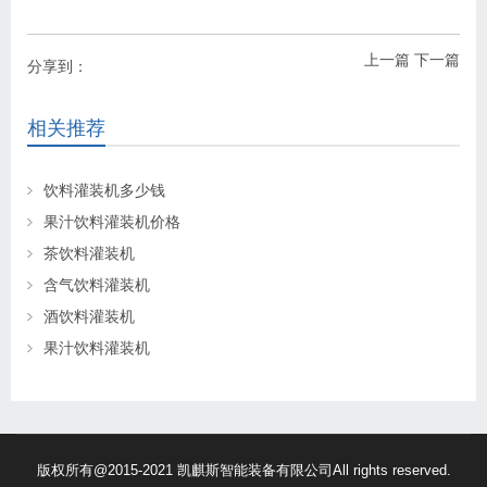
上一篇
下一篇
分享到：
相关推荐
饮料灌装机多少钱
果汁饮料灌装机价格
茶饮料灌装机
含气饮料灌装机
酒饮料灌装机
果汁饮料灌装机
版权所有@2015-2021 凯麒斯智能装备有限公司All rights reserved.