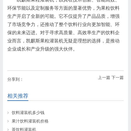
环保节能以及定制服务等方面的显著优势，为果粒饮料
生产开启了全新的可能。它不仅提升了产品品质，增强
了市场竞争力，还推动了整个饮料行业向更加智能、环
保的未来迈进。对于寻求高质量、高效率生产的饮料企
业而言，凯麒斯果粒灌装机无疑是理想的选择，是推动
企业成长和产业升级的强大伙伴。
上一篇
下一篇
分享到：
相关推荐
饮料灌装机多少钱
果汁饮料灌装机价格
茶饮料灌装机