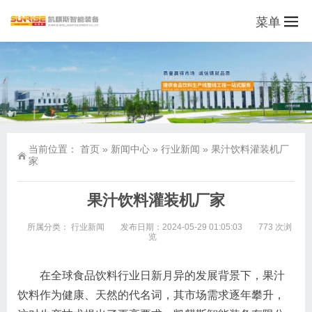
菜单
当前位置：
首页
»
新闻中心
»
行业新闻
»
果汁饮料灌装机厂
家
果汁饮料灌装机厂家
所属分类：
行业新闻
发布日期：2024-05-29 01:05:03
773 次浏
览
在全球食品饮料行业日新月异的发展背景下，果汁
饮料作为健康、天然的代名词，其市场需求逐年攀升，