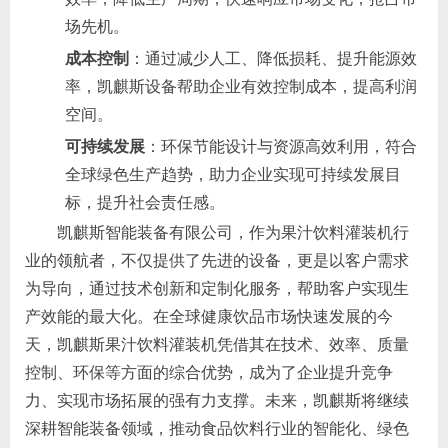
场先机。
成本控制
：通过减少人工、降低损耗、提升能源效
率，凯麒斯设备帮助企业有效控制成本，提高利润
空间。
可持续发展
：环保节能设计与资源高效利用，符合
全球绿色生产趋势，助力企业实现可持续发展目
标，提升社会责任感。
凯麒斯智能装备有限公司，作为果汁饮料灌装机行
业的领航者，不仅提供了先进的设备，更是以客户需求
为导向，通过技术创新和定制化服务，帮助客户实现生
产效能的最大化。在全球健康饮品市场快速发展的今
天，凯麒斯果汁饮料灌装机凭借其在技术、效率、质量
控制、环保等方面的综合优势，成为了企业提升竞争
力、实现市场拓展的强有力支撑。未来，凯麒斯将继续
深耕智能装备领域，推动食品饮料行业的智能化、绿色