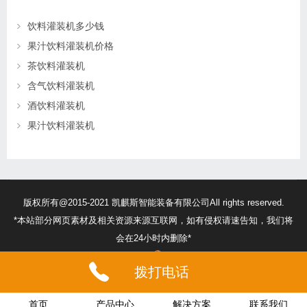
饮料灌装机多少钱
果汁饮料灌装机价格
茶饮料灌装机
含气饮料灌装机
酒饮料灌装机
果汁饮料灌装机
版权所有@2015-2021 凯麒斯智能装备有限公司All rights reserved.
*本站部分网页素材及相关资源来源互联网，如有侵权请速告知，我们将
会在24小时内删除*
苏ICP备18056474号
32132302010260号
拨打电话
首页
产品中心
解决方案
联系我们