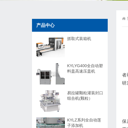
产品中心
抓取式装箱机
KYLYG400全自动塑
料盖高速压盖机
者
研
易拉罐颗粒灌装封口
组合机(颗粒）
KYLZ系列全自动莲
保
子添加机