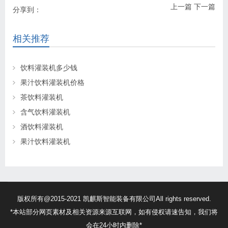
上一篇
下一篇
分享到：
相关推荐
饮料灌装机多少钱
果汁饮料灌装机价格
茶饮料灌装机
含气饮料灌装机
酒饮料灌装机
果汁饮料灌装机
版权所有@2015-2021 凯麒斯智能装备有限公司All rights reserved.
*本站部分网页素材及相关资源来源互联网，如有侵权请速告知，我们将
会在24小时内删除*