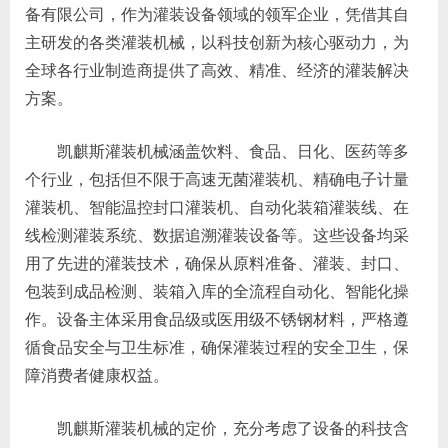
备有限公司，作为灌装设备领域的领军企业，凭借其自
主研发的各类灌装机械，以科技创新为核心驱动力，为
全球各行业制造商提供了高效、精准、经济的灌装解决
方案。
凯麒斯灌装机械涵盖饮料、食品、日化、医药等多
个行业，包括但不限于高速无菌灌装机、精确电子计量
灌装机、智能温控封口灌装机、自动化装箱灌装线、在
线检测灌装系统、数据追溯灌装设备等。这些设备均采
用了先进的灌装技术，确保从原料准备、灌装、封口、
包装到成品检测、装箱入库的全流程自动化、智能化操
作。设备主体采用食品级或医用级不锈钢材料，严格遵
循食品安全与卫生标准，确保灌装过程的安全卫生，保
障消费者健康权益。
凯麒斯灌装机械的定价，充分考虑了设备的科技含