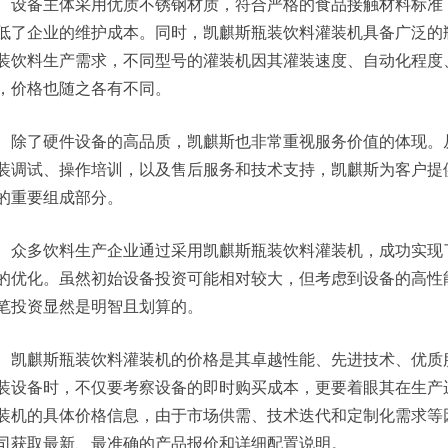
设备主体采用优质不锈钢材质，符合严格的食品接触材料标准
低了企业的维护成本。同时，凯麒斯瓶装饮料灌装机具备广泛的
装饮料生产需求，不同型号的灌装机因其灌装速度、自动化程度
，价格也随之各有不同。
除了硬件设备的高品质，凯麒斯也非常重视服务价值的体现。
装调试、操作培训，以及售后服务和技术支持，凯麒斯为客户提
的重要组成部分。
众多饮料生产企业通过采用凯麒斯瓶装饮料灌装机，成功实现
的优化。虽然初始设备投资可能相对较大，但考虑到设备的高性
笔投资显然是明智且划算的。
凯麒斯瓶装饮料灌装机的价格是其卓越性能、先进技术、优质
装设备时，不仅要考察设备的即时购买成本，更要着眼其在生产
装机的具体价格信息，由于市场供需、技术迭代和定制化需求等
司获取最新、最准确的产品报价和详细配置说明。