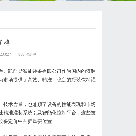
价格
:03:27
836 次浏览
色。凯麒斯智能装备有限公司作为国内的灌装
为市场提供了高效、精准、稳定的瓶装饮料灌
、技术含量，也兼顾了设备的性能表现和市场
速精准灌装系统以及智能化控制平台，这些技
设备定价中占据重要位置。