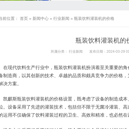
当前位置：
首页
»
新闻中心
»
行业新闻
»
瓶装饮料灌装机的价格
瓶装饮料灌装机的
所属分类：
行业新闻
发布日期：2024-03-29 01
在现代饮料生产行业中，瓶装饮料灌装机扮演着至关重要的角
备制造商，以其创新的技术、卓越的品质和颇具竞争力的价格，
解决方案。
凯麒斯瓶装饮料灌装机的价格设置，既考虑了设备的制造成本
位。设备采用了先进的灌装技术，包括但不限于无菌冷灌装、高
的运用不仅确保了饮料灌装过程的卫生、高效和精准，也必然在