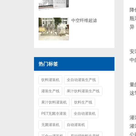
降
瓶
中空纤维超滤
异
安
中
热门标签
饮料灌装机
全自动灌装生产线
量
灌装生产线
果汁饮料灌装生产线
这
果汁饮料灌装机
饮料生产线
PET无菌冷灌装
全自动灌装机
灌
无菌灌装机
自动灌装机
灌
公