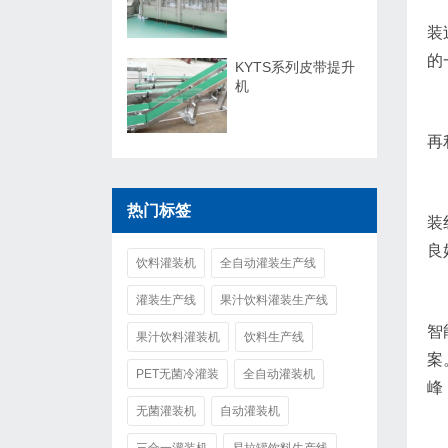
装
的
KYTS系列皮带提升
机
再
热门标签
装
良
饮料灌装机
全自动灌装生产线
灌装生产线
果汁饮料灌装生产线
智
果汁饮料灌装机
饮料生产线
案
PET无菌冷灌装
全自动灌装机
峰
无菌灌装机
自动灌装机