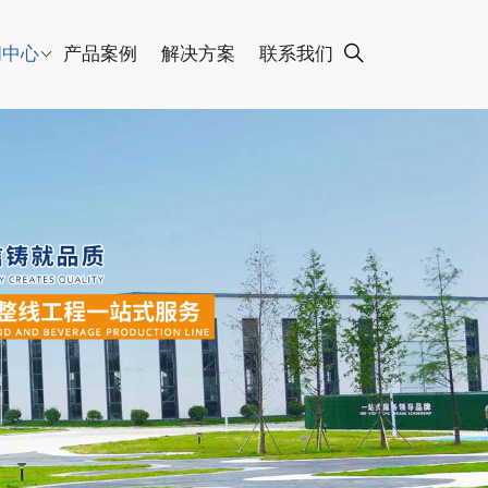
闻中心
产品案例
解决方案
联系我们