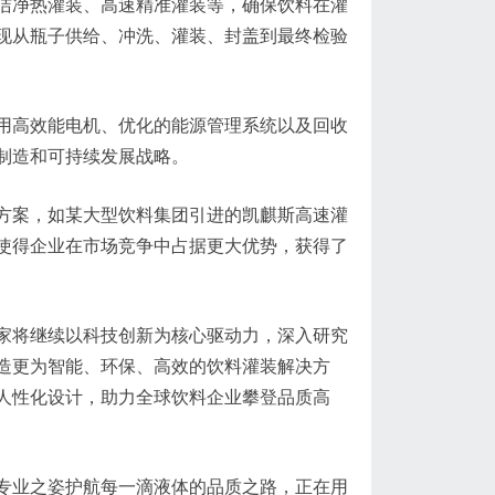
洁净热灌装、高速精准灌装等，确保饮料在灌
现从瓶子供给、冲洗、灌装、封盖到最终检验
用高效能电机、优化的能源管理系统以及回收
制造和可持续发展战略。
方案，如某大型饮料集团引进的凯麒斯高速灌
使得企业在市场竞争中占据更大优势，获得了
家将继续以科技创新为核心驱动力，深入研究
造更为智能、环保、高效的饮料灌装解决方
人性化设计，助力全球饮料企业攀登品质高
专业之姿护航每一滴液体的品质之路，正在用