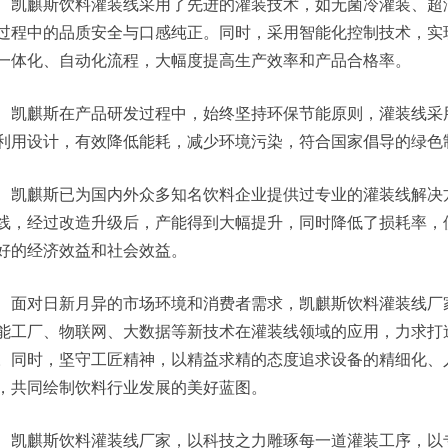
凯麒斯饮料灌装线采用了先进的灌装技术，如无菌冷灌装、超
过程中的品质安全与口感纯正。同时，采用智能化控制技术，实
一体化、自动化流程，大幅度提高生产效率和产品合格率。
凯麒斯在产品研发过程中，始终坚持环保节能原则，灌装线采
利用设计，有效降低能耗，减少环境污染，符合国家倡导的绿色
凯麒斯已为国内外众多知名饮料企业提供过专业的灌装线解决
线，经过改造升级后，产能得到大幅提升，同时降低了损耗率，
好的经济效益和社会效益。
面对日新月异的市场环境和消费者需求，凯麒斯饮料灌装线厂
能工厂、物联网、大数据等新技术在灌装线领域的应用，力求打
。同时，坚守工匠精神，以精益求精的态度追求设备的精细化、
，共同绘制饮料行业发展的美好蓝图。
凯麒斯饮料灌装线厂家，以科技之力雕琢每一道灌装工序，以