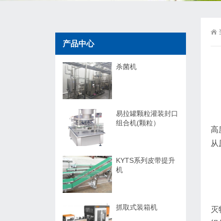
产品中心
杀菌机
易拉罐颗粒灌装封口
组合机(颗粒）
高
从
KYTS系列皮带提升
机
抓取式装箱机
灭