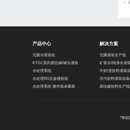
产品中心
解决方案
无菌冷灌装机
无菌灌装生产线
KYGC系列易拉罐/罐头灌装
矿泉水/纯净水灌
水处理系统
牛奶/茶饮料灌装
水处理RO反渗透机组
含汽饮料灌装设备
水处理系统 紫外线杀菌器
易拉罐饮料生产线
*本