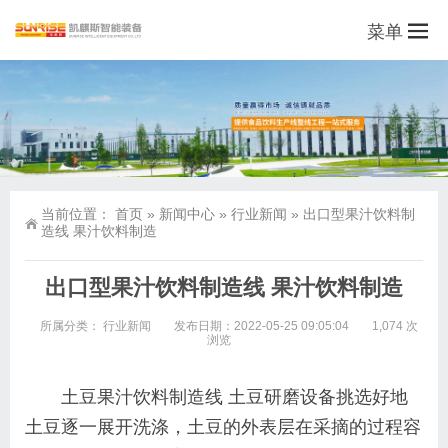
菜单
当前位置：
首页
»
新闻中心
»
行业新闻
»
出口型果汁饮料制
造线 果汁饮料制造
出口型果汁饮料制造线 果汁饮料制造
所属分类：
行业新闻
发布日期：2022-05-25 09:05:04
1,074 次
浏览
土豆果汁饮料制造线 土豆研磨设备挑选好地
土豆逐一展开洗涤，土豆的外表层在采摘的过程容