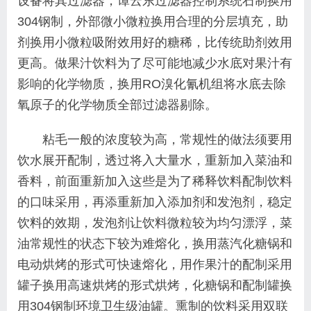
设备将其过滤器，谭云东过滤器控制系统石制换用
304钢制，外部微小微粒换用合理的分层填充，助
剂换用小微粒吸附效用好的糖稀，比传统助剂效用
更高。做果汁饮料为了尽可能地减少水底对果汁有
影响的化学物质，换用RO溴化氰机组将水底去除
氧原子的化学物质全部过滤器剔除。
粘毛一般的浓度较为高，常规性的做法须要用
饮水展开配制，透过将入大量水，重新加入菜油和
香料，前面重新加入这些是为了稀释饮料配制饮料
的口味采用，再添重新加入添加剂和发泡剂，稳定
饮料的效期，发泡剂让饮料微粒较为均匀漂浮，菜
油常规性的状态下较为难熔化，换用蒸汽化糖锅和
电动烘烤的形式可快速熔化，用作果汁的配制采用
罐子换用高速烘烤的形式烘烤，化糖锅和配制罐换
用304钢制环境卫生级油罐。熏制的饮料采用双联