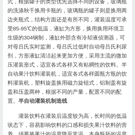
式，根据罐子的类型优先选择不同的设备，玻璃瓶
的洗涤秋千换用卡瓶的，玻璃瓶的罐子则是换用两
边夹瓶式，结构方面还是有所不同，灌装温度可承
受85-95℃的低温，液缸为方形，换用换用环境卫
生级的304钢制，液缸外部含有冷却液侦测器，可
对母吕氏实时监测，母吕氏过低时自动母吕氏利尿
剂，方形液缸清洁起来更加方便，采用主流的微加
压灌装形式，适宜各式各样又有粘稠性的饮料。半
自动果汁饮料灌装机，适宜各式各样圆瓶方瓶的饮
料灌装机，塑料旋盖换用磁力旋钮式，铝制盖有旋
盖和压盖两种，根据不同的产量，配置不同的配
置。
半自动灌装机制造线
灌装饮料在灌装后温度较为高，长时间的低温
状态下，容易影响饮料的口感和损失果汁饮料的营
养，须要将果汁的温度降至常温。本身瓶胚的温度