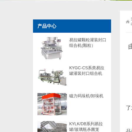
产品中心
易拉罐颗粒灌装封口
组合机(颗粒）
KYGC-CS系类易拉
罐灌装封口组合机
磁力码垛机/卸垛机
了
KYLK/DB系列易拉
罐/玻璃瓶杀菌笼
品