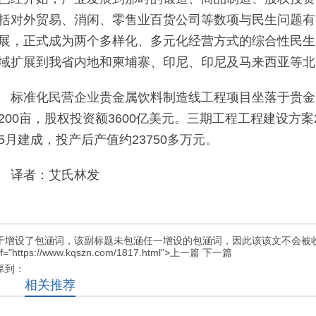
括对外贸易、消闲、零售业百货公司等数项与民生问题有
展，正式成为两个多样化、多元化经营方式的综合性民生
域扩展到我省内地和柬埔寨、印尼、印尼及马来西亚等北
标准化民营企业贵金属饮料制造线工程项目坐落于贵金
200亩，股权投资额3600亿美元。三期工程工程建设方案2
5月建成，投产后产值约23750多万元。
译者：艾氏林发
于增设了包涵词，该副标题未包涵任一增设的包涵词，因此该该文不会被收
ef="https://www.kqszn.com/1817.html">上一篇
下一篇
享到：
相关推荐