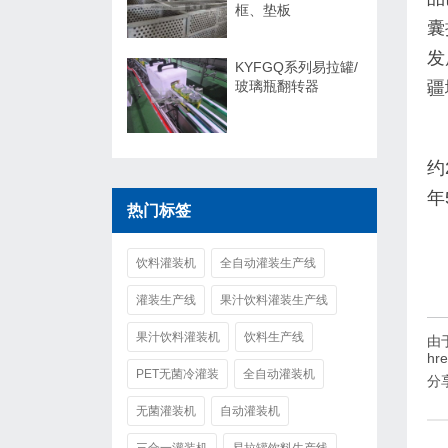
框、垫板
囊
发
KYFGQ系列易拉罐/
玻璃瓶翻转器
疆
约
年
热门标签
饮料灌装机
全自动灌装生产线
灌装生产线
果汁饮料灌装生产线
果汁饮料灌装机
饮料生产线
由
hr
PET无菌冷灌装
全自动灌装机
分
无菌灌装机
自动灌装机