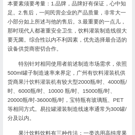
本要素须要考量：1.品牌，品牌好有保证，心中知
足。2.售后，一间民营企业的产品质量，非常大一
小部分如上所述与他的售后。3.最重要的一点儿，
那时现代人都著重安全卫生，饮料灌装制造线很大
要无菌。综合性以内不利因素，优先选择最合适的
设备供货商密切合作。
特别针对相同使用者前述制造市场需求，依照
500ml罐子制造速率来界定，广州有
饮料灌装机
供
货商
果汁饮料灌装机
有较大型2000瓶/时、4000瓶/
时、6000瓶/时、10000 瓶/时、15000瓶/时、
20000瓶/时-36000瓶/时，宝特瓶有玻璃瓶、PET
等相同方式。易拉罐灌装制造线速率通常为300罐/
分及以内。
果汁饮料饮料有三种作法：一类选用高纯度果