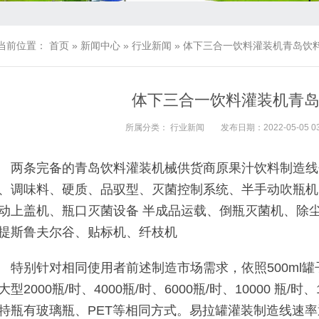
当前位置：
首页
»
新闻中心
»
行业新闻
»
体下三合一饮料灌装机青岛饮
体下三合一饮料灌装机青
所属分类：
行业新闻
发布日期：2022-05-05 03
两条完备的青岛饮料灌装机械供货商原果汁饮料制造线
、调味料、硬质、品驭型、灭菌控制系统、半手动吹瓶机
动上盖机、瓶口灭菌设备 半成品运载、倒瓶灭菌机、除
提斯鲁夫尔谷、贴标机、纤枝机
特别针对相同使用者前述制造市场需求，依照500ml
大型2000瓶/时、4000瓶/时、6000瓶/时、10000 瓶/时、1
特瓶有玻璃瓶、PET等相同方式。易拉罐灌装制造线速率通