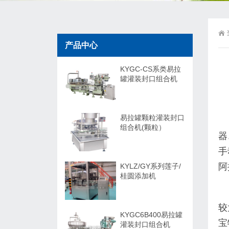
产品中心
KYGC-CS系类易拉
罐灌装封口组合机
易拉罐颗粒灌装封口
组合机(颗粒）
器
手
阿
KYLZ/GY系列莲子/
桂圆添加机
较
KYGC6B400易拉罐
宝
灌装封口组合机